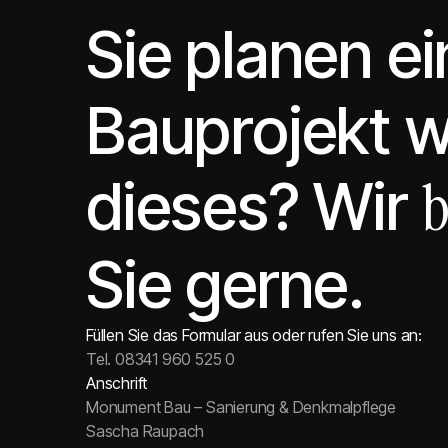
Sie planen ei
Bauprojekt w
b
dieses? Wir
Sie gerne.
Füllen Sie das Formular aus oder rufen Sie uns an:
Tel. 08341 960 525 0
Anschrift
Monument Bau – Sanierung & Denkmalpflege
Sascha Raupach