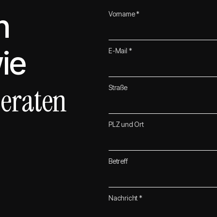
n
Vorname *
ie
E-Mail *
eraten
Straße
PLZ und Ort
Betreff
Nachricht *